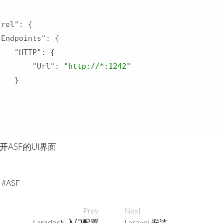
trel"
: {

"Endpoints"
: {

"HTTP"
: {

"Url"
: 
"http://*:1242"
   }



ASF的UI界面
ASF
Prev
Next