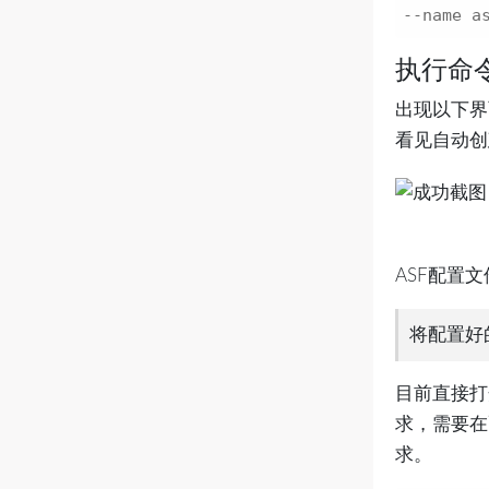
--name a
执行命
出现以下界
看见自动创
ASF配置文
将配置好的
目前直接打
求，需要在
求。