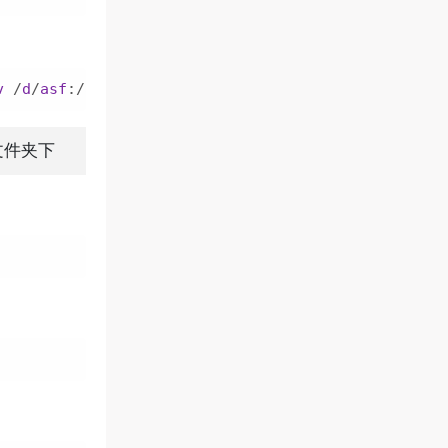
v
 /
d
/
asf
:/
app
/
config
--name
asf
justarchi
/
archiste
文件夹下
口