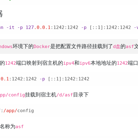
器
un
-it
-p
127
.0
.0
.1
:1242
:1242
-p
[::1]
:1242
:1242
-
ndows
环境下的
Docker
是把配置文件路径挂载到了
d盘
的
asf
的
1242
端口映射到宿主机的
ipv4
和
ipv6
本地地址的
1242
端
.0
.1
:1242
:1242
-p
[::1]
:1242
:1242
pp/config
挂载到宿主机
/d/asf
目录下
f:
/app/
名称为
asf