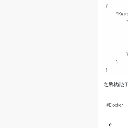
{

"Kes
         
        }
    }

之后就能打开
Docker