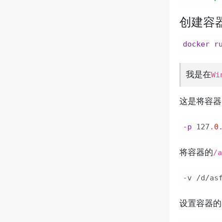
创建容
docker
r
我是在
Wi
这是将容器
-p
 127
.0
将容器的
/a
-v /d/as
设置容器的