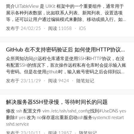
简介UITableView 是 UIKit 框架中的一个重要组件，通常用于
展示各种列表数据，比如联系人列表、新闻列表、设置选项
等，还可以让用户通过编辑模式来删除、移动或插入行。如何
实现首先创建一个TableViewController类继承UIViewController
发布于
24/02/25
·
阅读 11058
·
iOS
并实现了 UITableViewDataSource 和 UITableViewDelegate 协
议。class Tab...
GitHub 在不支持密码验证后 如何使用HTTP协议访问
众所周知访问git远程仓库通常是使用SSH和HTTP协议，在没
有配置SSH的情况下，首次操作远程私有仓库时会提示输入账
号密码。但是在使用github时，输入账号密码之后会得到以下
提示Username for '<https://github.com>': nroyliu Password for
发布于
23/11/29
·
阅读 9424
·
随笔短记
'<https://nroyliu@github.com>': remo...
解决服务器SSH登录慢，等待时间长的问题
修改 ssh 配置文件 vim /etc/ssh/sshd_config找到#UseDNS yes
删除# yes 改为 no保存退出重新启动ssh服务systemctl restart
sshd.service
发布于
23/10/11
·
阅读 12857
·
随笔短记