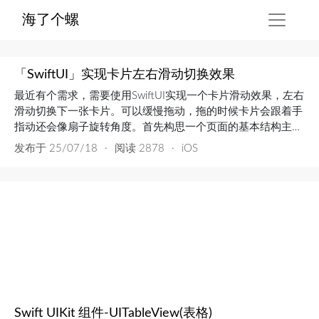
海了个螺
「SwiftUI」实现卡片左右滑动切换效果
最近有个需求，需要使用SwiftUI实现一个卡片滑动效果，左右
滑动切换下一张卡片。可以缓慢拖动，拖的时候卡片会跟着手
指动还会像扇子旋转角度。首先构思一个页面的基本结构主界
面import SwiftUI struct ContentView: View { var body: some
发布于
25/07/18
·
阅读 2878
·
iOS
View { VStack { Text("单向...
Swift UIKit 组件-UITableView(表格)