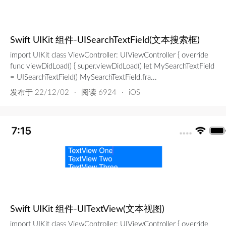
Swift UIKit 组件-UISearchTextField(文本搜索框)
import UIKit class ViewController: UIViewController { override
func viewDidLoad() { super.viewDidLoad() let MySearchTextField
= UISearchTextField() MySearchTextField.fra...
发布于
22/12/02
·
阅读 6924
·
iOS
Swift UIKit 组件-UITextView(文本视图)
import UIKit class ViewController: UIViewController { override