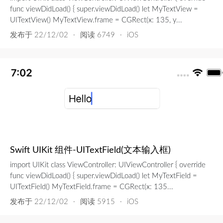
func viewDidLoad() { super.viewDidLoad() let MyTextView =
UITextView() MyTextView.frame = CGRect(x: 135, y...
发布于
22/12/02
·
阅读 6749
·
iOS
Swift UIKit 组件-UITextField(文本输入框)
import UIKit class ViewController: UIViewController { override
func viewDidLoad() { super.viewDidLoad() let MyTextField =
UITextField() MyTextField.frame = CGRect(x: 135...
发布于
22/12/02
·
阅读 5915
·
iOS