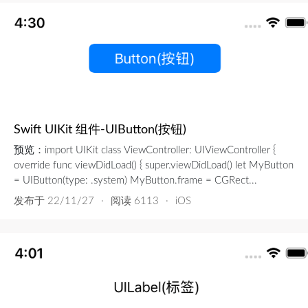
Swift UIKit 组件-UIButton(按钮)
预览：import UIKit class ViewController: UIViewController {
override func viewDidLoad() { super.viewDidLoad() let MyButton
= UIButton(type: .system) MyButton.frame = CGRect...
发布于
22/11/27
·
阅读 6113
·
iOS