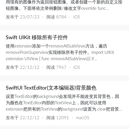
用现有的图像作为返回按钮图像。或者创建一个新的自定义按
钮图像。下面将依次举例删除/修改文字override func
viewDidLoad() { super.viewDidLoad() // 去掉文字只保留返回图
发布于
23/07/23
·
阅读 8784
·
iOS
标 navigationItem.backBarButtonItem = UIBarButtonIt...
Swift UIKit 移除所有子控件
使用extension添加一个removeAllSubViews方法，遍历
removeFromSuperview实现移除所有子控件。import UIKit
extension UIView { func removeAllSubViews(){ if
self.subviews.count>0{ self.subviews....
发布于
22/12/12
·
阅读 7967
·
iOS
SwiftUI TextEditor(文本编辑器)背景颜色
设置TextEditor的background会发现并不能改变其背景色，因
为颜色在TextEditor内部的TextView上，因此可以使用
extension把所有的TextView的background设置为.clear把背景色
清除。然后再使用.background就可以成功设置TextEditor的背
发布于
22/12/12
·
阅读 12091
·
macOS
景色。import SwiftUI extension NSTextView { ...