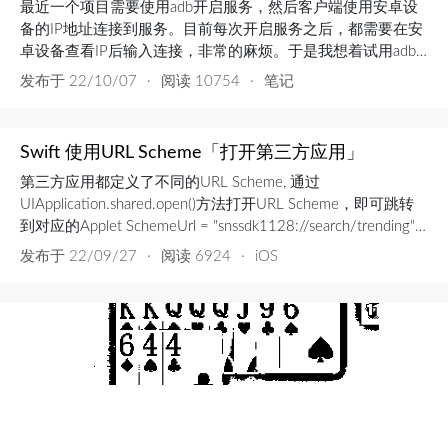
最近一个项目需要使用adb开启服务，然后客户端使用安卓设
备的IP地址连接到服务。目前每次开启服务之后，都需要在安
卓设备查看IP后输入连接，非常的麻烦。于是我想着试用adb
获取IP，试过ifconfig等命令都没有用。最后我找到了以下命
发布于
22/10/07
·
阅读 10754
·
笔记
令：adb shell ip addr show wlan0wlan0就是无线网卡地址，返
回内容再使用正则匹配：inet\s(\d+?\.\d+?\.\d+?\...
Swift 使用URL Scheme「打开第三方应用」
第三方应用都定义了不同的URL Scheme, 通过
UIApplication.shared.open()方法打开URL Scheme，即可跳转
到对应的Applet SchemeUrl = "snssdk1128://search/trending" if
let url = URL(string: SchemeUrl) { if #availab...
发布于
22/09/27
·
阅读 6924
·
iOS