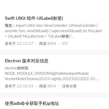
Swift UIKit 组件-UILabel(标签)
预览：import UIKit class ViewController: UIViewController {
override func viewDidLoad() { super.viewDidLoad() let MyLabel
= UILabel() MyLabel.text = "UILabel(标签)"...
发布于
22/11/27
·
阅读 8064
·
iOS
Electron 版本对应信息
electron的对应
NODE_MODULE_VERSIONTagPublishednpmModule
VersionNodeChromev23.0.0-nightly.202210212022-10-
21nightly11016.17.1108.0.5355.0v23.0.0-
发布于
22/10/24
·
阅读 8814
·
没有分类
nightly.202210202022-10-20
11016.17.1108.0.5355.0v23.0.0-...
使用adb命令获取手机ip地址