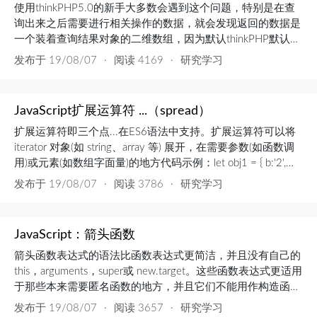
使用thinkPHP5.0的新手大多数会遇到这个问题，特别是在查
询出来之后需要进行相关操作的数据，就会发现返回的数据是
一个装着查询结果对象的二维数组，因为默认thinkPHP默认的
返回类型是array,如果直接toArray()是肯定会报错的。解决方
发布于
19/08/07
·
阅读 4169
·
研究学习
案：将database.php数据库配置文件的返回类型改为
collection// 数据集返回类型 'resultset_type' =>...
JavaScript扩展运算符 ...（spread）
扩展运算符即三个点...在ES6语法中支持。扩展运算符可以将
iterator 对象(如 string、array 等) 展开，在需要参数(如函数调
用)或元素(如数组字面量)的地方代码示例：let obj1 = { b:'2',
c:'3'}; let obj2 = { a:'1', ...obj1 }; // {a: "1", b: "2"...
发布于
19/08/07
·
阅读 3786
·
研究学习
JavaScript：箭头函数
箭头函数表达式的语法比函数表达式更简洁，并且没有自己的
this，arguments，super或 new.target。这些函数表达式更适用
于那些本来需要匿名函数的地方，并且它们不能用作构造函
数。基础语法(参数1, 参数2, …, 参数N) => { 函数声明 } //相当
发布于
19/08/07
·
阅读 3657
·
研究学习