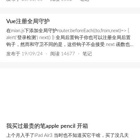
Vue注册全局守护
在mian.js下添加全局守护router.beforeEach((to,from,next)=> {
alert('登录检测') next() }) 全局后置钩子你也可以注册全局后置
钩子，然而和守卫不同的是，这些钩子不会接受 next 函数也
不会改变导航本身：router.afterEach((to, from) => { // ... }) 路由
发布于
19/09/24
·
阅读 14677
·
笔记
独享的守卫你可以在...
我买过最贵的笔apple pencil 开箱
上个月入手了iPad Air3 当时也不知道买它干啥，买了没几天