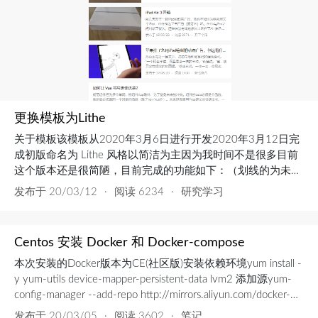
更换模板为Lithe
关于模板该模板从2020年3月6日进行开发2020年3月12日完
成初版命名为 Lithe 风格以简洁为主因为我时间不是很多目前
这个版本还是很简陋，目前完成的功能如下：（划线的为未完
成的功能）解析友情链接Markdown语法（因为之前博客一直
发布于
20/03/12
·
阅读 6234
·
研究学习
使用的Hran(狗头)的mirages主题所以就保留了原来的语法格
式）归档上一篇下一篇获取文章封面图Markdown语法样式响
应式兼容代码高亮两级评论以及...
Centos 安装 Docker 和 Docker-compose
本次安装的Docker版本为CE(社区版)安装依赖环境yum install -
y yum-utils device-mapper-persistent-data lvm2 添加源yum-
config-manager --add-repo http://mirrors.aliyun.com/docker-
ce/linux/centos/docker-ce.repo 更新源缓存yum make...
发布于
20/03/05
·
阅读 3602
·
笔记