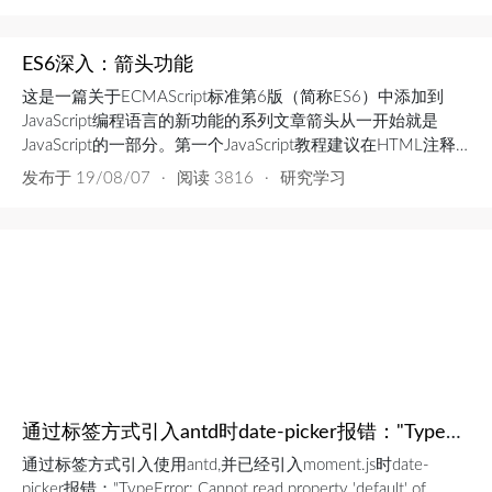
于：(参数1, 参数2, …, 参数N) =>{ return 表达式; } (参数1, 参数
2, …, ...
ES6深入：箭头功能
这是一篇关于ECMAScript标准第6版（简称ES6）中添加到
JavaScript编程语言的新功能的系列文章箭头从一开始就是
JavaScript的一部分。第一个JavaScript教程建议在HTML注释
中包装内联脚本。这样可以防止不支持JS的浏览器错误地将JS
发布于
19/08/07
·
阅读 3816
·
研究学习
代码显示为文本。<script language="javascript"> <!-- d...
通过标签方式引入antd时date-picker报错："TypeError: Cannot read property 'default' of undefined"
通过标签方式引入使用antd,并已经引入moment.js时date-
picker报错："TypeError: Cannot read property 'default' of