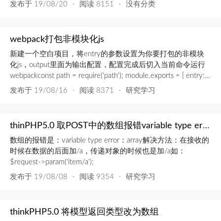
一看就懂，最好使用键值对。v-for设置键值，即加key属性，
发布于
19/08/20
·
阅读 8151
·
没有分类
为了维护内部状态及其子树的状态。私有属性使用$_避免命名
冲突。推荐把每个组件单独分成文件，方便查找，重复使用。
基础组件名，一个组件地下应该以特定前缀开头。...
webpack打包非模块化js
新建一个空白项目，将entry的参数设置为你要打包的非模块
化js，output里面为输出配置，配置完成后切入当前命令运行
webpackconst path = require('path'); module.exports = { entry: {
login : './src/login.js', member_home : './src/membe...
发布于
19/08/16
·
阅读 8371
·
研究学习
thinPHP5.0 取POST中的数组报错variable type error：array
数组的报错是：variable type error：array解决方法：在接收的
时候在数据的后面加/a，传递对象的时候也是加/a如：
$request->param('item/a');
发布于
19/08/08
·
阅读 9354
·
研究学习
thinkPHP5.0 将模型返回类型改为数组