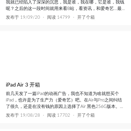
我就已经陷入了深深的沉思，我是谁，我在哪，它是谁，我钱
呢？之后的这一段时间就用来看B站，看资讯，和爱奇艺...最
近看见很多拿iPad画画的就也想买支笔来画画，然后就在前几
发布于
19/09/20
·
阅读 14799
·
开了个箱
天为了让iPad不被沦为泡泡面的工具。我就决定买了这个逼
apple pencil 一代 狗东入的 699.00 有点肉疼。快到中午快递
才到，拿到立马拆开康康...
iPad Air 3 开箱
前几天发了一篇iPad的动画广告，我也不知道为啥就想买个
iPad，也许是为了生产力（爱奇艺）吧。在Air与Pro之间纠结
了很久，还是在没有钱的原因上选择了Air 黑色256G版本。外
观一如既往的苹果环保包装侧面其实我更想银色可黑色也还是
发布于
19/08/28
·
阅读 17702
·
开了个箱
很好看的配套的一根数据线和充电头开机接下来就是漫长的设
置其实在官网下单之后，在B站看到了许多吹Pro10.5的帖子，