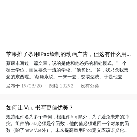
这让我一度非常纠结。很多次都想取消订单去入...
苹果推了条用iPad绘制的动画广告，但这有什么用？
蔡康永写过一篇文章，说的是他和他爸妈的相处模式。“一个
硕士学位，而且要念一流的学校。”他爸说。“爸，我只念我想
念的东西喔。”蔡康永说。一来一去，交易达成。于是他去
UCLA念了舞台剧，他爸从来没问过“这有什么用”。“从小，我
发布于
19/08/20
·
阅读 13292
·
没有分类
就眼睁睁看着爸妈做很多‘一点用也没有’的事情。爸买回家里
一件又一件动不动就摔破的瓷器水晶；妈叫裁缝来家里量制一
件又一件繁复的旗袍；一桌又一桌吃完就没有的大菜；一圈又
如何让 Vue 书写更佳优美？
一圈堆倒...
规范组件名为多个单词，根组件App除外，为了避免未来的冲
突。组件的data必须是个函数，他的值必须返回一个对象的函
数（除了new Vue外）。未来提高重用Prop定义应该语义化，